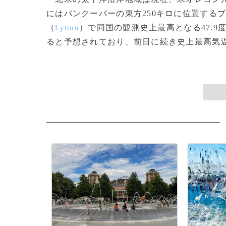
にはバンクーバーの東方250キロに位置する
（
）で同国の観測史上最高となる47.9
Lytton
ると予想されており、前日に続き史上最高気温が