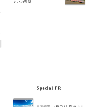
カバの襲撃
す
>
Special PR
東京特集:TOKYO UPDATES