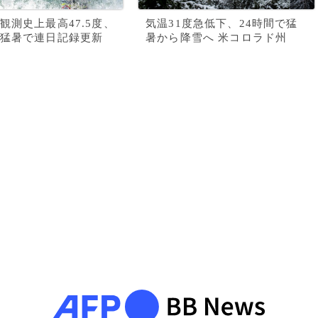
観測史上最高47.5度、
気温31度急低下、24時間で猛
猛暑で連日記録更新
暑から降雪へ 米コロラド州