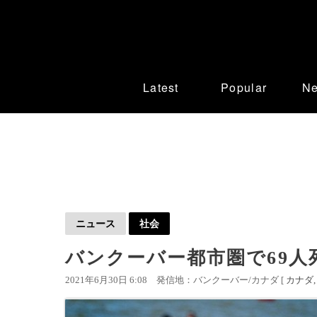
Latest
Popular
N
ニュース
社会
バンクーバー都市圏で69人
2021年6月30日 6:08
発信地：バンクーバー/カナダ [
カナダ