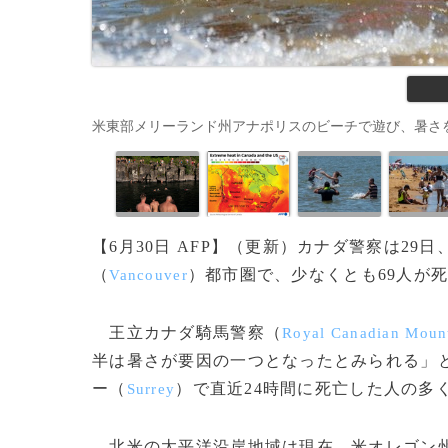
米東部メリーランド州アナポリスのビーチで遊び、暑さをしのぐ子供
【6月30日 AFP】（更新）カナダ警察は2
（
）都市圏で、少なくとも69人が
Vancouver
王立カナダ騎馬警察（
Royal Canadian Mount
半は暑さが要因の一つとなったとみられる」
ー（
）で直近24時間に死亡した人の多
Surrey
北米の太平洋沿岸地域は現在、米オレゴン州