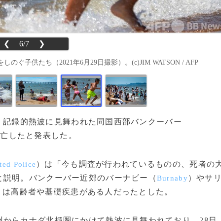
❮
6/7
❯
たち（2021年6月29日撮影）。(c)JIM WATSON / AFP
9日、記録的熱波に見舞われた同国西部バンクーバー
死亡したと発表した。
）は「今も調査が行われているものの、死者の
ed Police
と説明。バンクーバー近郊のバーナビー（
）やサ
Burnaby
くは高齢者や基礎疾患がある人だったとした。
からカナダ北極圏にかけて熱波に見舞われており、28日