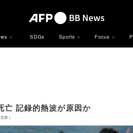
ews
SDGs
Sports
Focus
P
∨
∨
∨
死亡 記録的熱波が原因か
北米
]