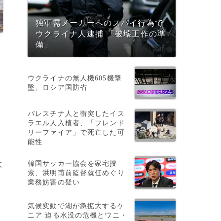
独軍需メーカーへのスパイ行為で
ウクライナ人逮捕 「破壊工作の準
備」
ウクライナの無人機605機撃
墜、ロシア国防省
パレスチナ人と衝突したイス
ラエル人入植者、「フレンド
リーファイア」で死亡した可
能性
韓国サッカー協会を家宅捜
大
索、洪明甫前監督就任めぐり
リ
業務妨害の疑い
気候変動で湖が急拡大するケ
ニア 迫る水没の危機とワニ・