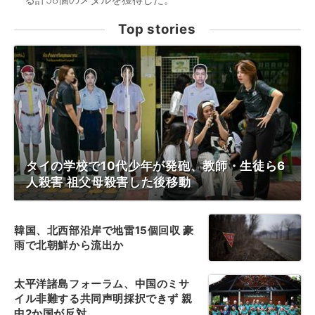
Top stories
タイの学校で10代少年が発砲、教師・生徒ら6
人殺害 祖父母殺害した後移動
韓国、北西部沿岸で地雷15個回収 豪
雨で北朝鮮から流出か
太平洋諸島フォーラム、中国のミサ
イル非難する共同声明採択できず 親
中2か国が反対