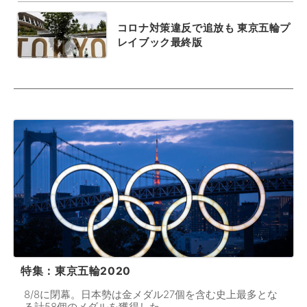
コロナ対策違反で追放も 東京五輪プ
レイブック最終版
特集：東京五輪2020
8/8に閉幕。日本勢は金メダル27個を含む史上最多とな
る計58個のメダルを獲得した。