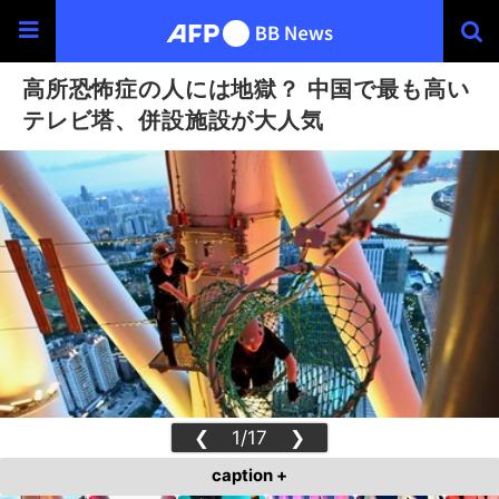
高所恐怖症の人には地獄？ 中国で最も高い
テレビ塔、併設施設が大人気
❮
1/17
❯
caption +