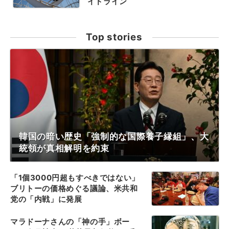
イドライン
Top stories
韓国の暗い歴史「強制的な国際養子縁組」、大
統領が真相解明を約束
「1個3000円超もすべきではない」
ブリトーの価格めぐる議論、米共和
党の「内戦」に発展
マラドーナさんの「神の手」ボー