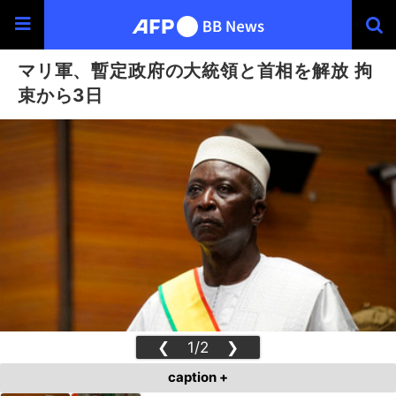
マリ軍、暫定政府の大統領と首相を解放 拘
束から3日
❮
1/2
❯
caption +