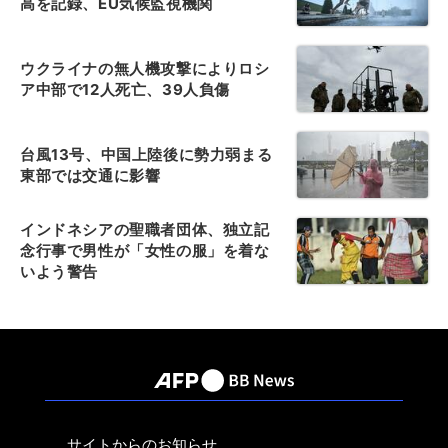
高を記録、EU気候監視機関
ウクライナの無人機攻撃によりロシ
ア中部で12人死亡、39人負傷
台風13号、中国上陸後に勢力弱まる
東部では交通に影響
インドネシアの聖職者団体、独立記
念行事で男性が「女性の服」を着な
いよう警告
サイトからのお知らせ