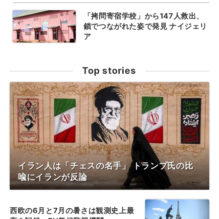
「拷問寄宿学校」から147人救出、
鎖でつながれた姿で発見 ナイジェリ
ア
Top stories
イラン人は「チェスの名手」 トランプ氏の比
喩にイランが反論
西欧の6月と7月の暑さは観測史上最