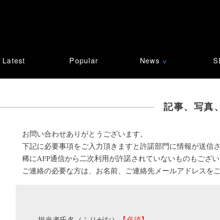
Latest
Popular
News
S
∨
記事、写真
お問い合わせありがとうございます。
下記に必要事項をご入力頂きますと許諾部門に情報が送信
稀にAFP通信から二次利用が許諾されていないものもござ
ご連絡の必要な方は、お名前、ご連絡先メールアドレスを