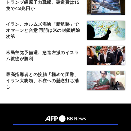
トランプ級原子力戦艦、建造費は15
隻で43兆円か
イラン、ホルムズ海峡「新航路」で
オマーンと合意 再開は米の封鎖解除
次第
米民主党予備選、急進左派のイスラ
ム教徒が勝利
最高指導者との接触「極めて困難」
イラン大統領、不在への懸念打ち消
し