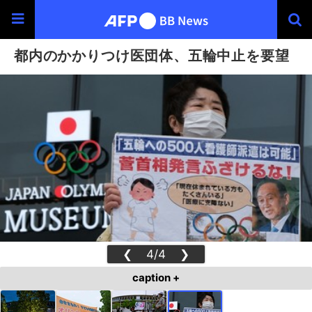
都内のかかりつけ医団体、五輪中止を要望
❮
4/4
❯
caption +