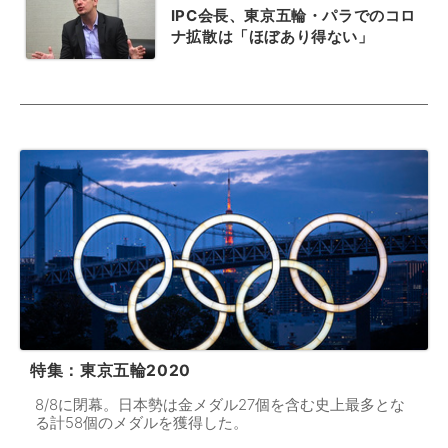
IPC会長、東京五輪・パラでのコロ
ナ拡散は「ほぼあり得ない」
特集：東京五輪2020
8/8に閉幕。日本勢は金メダル27個を含む史上最多とな
る計58個のメダルを獲得した。