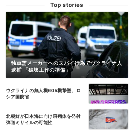
Top stories
独軍需メーカーへのスパイ行為でウクライナ人
逮捕 「破壊工作の準備」
ウクライナの無人機605機撃墜、ロ
シア国防省
北朝鮮が日本海に向け飛翔体を発射
弾道ミサイルの可能性