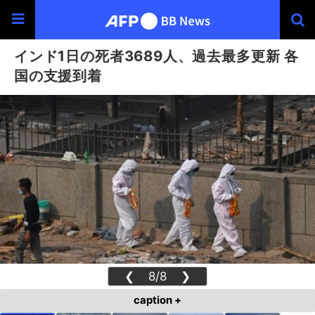
インド1日の死者3689人、過去最多更新 各
国の支援到着
❮
8/8
❯
caption +