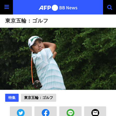
東京五輪：ゴルフ
特集
東京五輪：ゴルフ