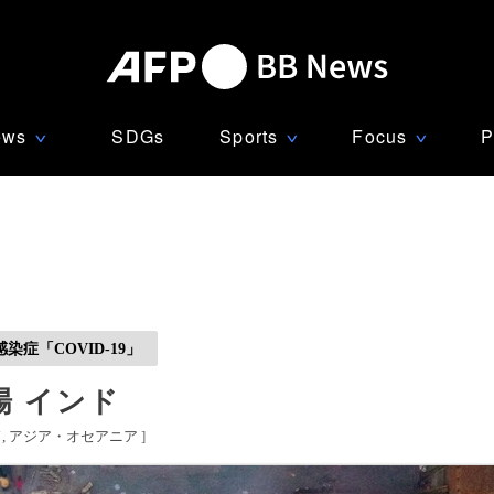
ews
SDGs
Sports
Focus
P
∨
∨
∨
症「COVID-19」
 インド
ド
アジア・オセアニア
]