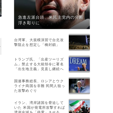
急進左派台頭、米民主党内の分断
浮き彫りに
台湾軍、大規模演習で台北攻
撃阻止を想定し「橋封鎖」
トランプ氏、「出産ツーリズ
ム」禁止する大統領令に署名
「出生地主義」見直し継続へ
国連事務総長、ロシアとウク
ライナ両国を非難 民間人狙っ
た攻撃めぐり
イラン、湾岸諸国を脅迫して
いた 米国が発電所攻撃すれば
湾岸全域を「停電」させる