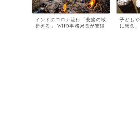
インドのコロナ流行「悲痛の域
子どもや
超える」 WHO事務局長が警鐘
に懸念、