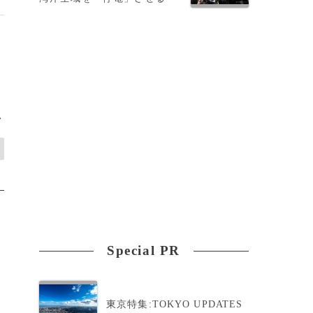
>
Special PR
東京特集:TOKYO UPDATES