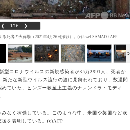
❮
1/16
❯
葬場（2021年4月26日撮影）。(c)Jewel SAMAD / AFP
りの新型コロナウイルスの新規感染者が35万2991人、死者が
在、新たな新型ウイルス流行の波に見舞われており、数週間
認めていた、ヒンズー教至上主義のナレンドラ・モディ
。
みなく稼働している。このような中、米国や英国など欧
を表明している。(c)AFP