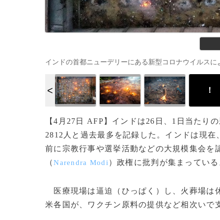
インドの首都ニューデリーにある新型コロナウイルスによる死者の火
！
【4月27日 AFP】インドは26日、1日当た
2812人と過去最多を記録した。インドは現
前に宗教行事や選挙活動などの大規模集会を
（
）政権に批判が集まっている
Narendra Modi
医療現場は逼迫（ひっぱく）し、火葬場は休
米各国が、ワクチン原料の提供など相次いで支援