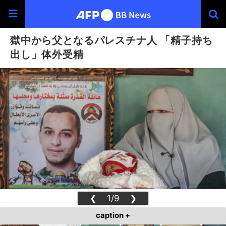
獄中から父となるパレスチナ人 「精子持ち
出し」体外受精
❮
1/9
❯
caption +