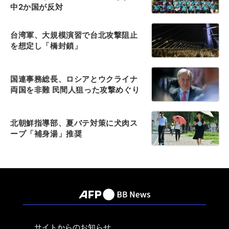
中2か国が反対
台湾軍、大規模演習で台北攻撃阻止
を想定し「橋封鎖」
国連事務総長、ロシアとウクライナ
両国を非難 民間人狙った攻撃めぐり
北朝鮮指導部、夏バテ対策に犬肉ス
ープ「補身湯」推奨
サイトからのお知らせ