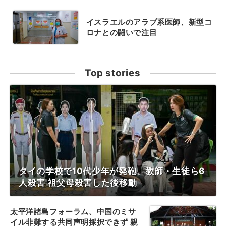
イスラエルのアラブ系医師、新型コ
ロナとの闘いで注目
Top stories
タイの学校で10代少年が発砲、教師・生徒ら6
人殺害 祖父母殺害した後移動
太平洋諸島フォーラム、中国のミサ
イル非難する共同声明採択できず 親