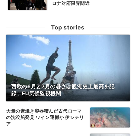
ロナ対応限界間近
Top stories
西欧の6月と7月の暑さは観測史上最高を記
録、EU気候監視機関
大量の素焼き容器積んだ古代ローマ
の沈没船発見 ワイン運搬か 伊シチリ
ア