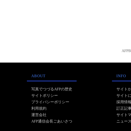
AFP
ABOUT
INFO
写真でつづるAFPの歴史
サイト
サイトポリシー
サイト
プライバシーポリシー
採用情
利用規約
訂正記
運営会社
サイト
AFP通信会長ごあいさつ
ニュー