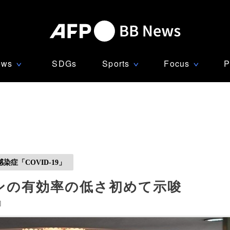
ews
SDGs
Sports
Focus
P
∨
∨
∨
症「COVID-19」
ンの有効率の低さ初めて示唆
]