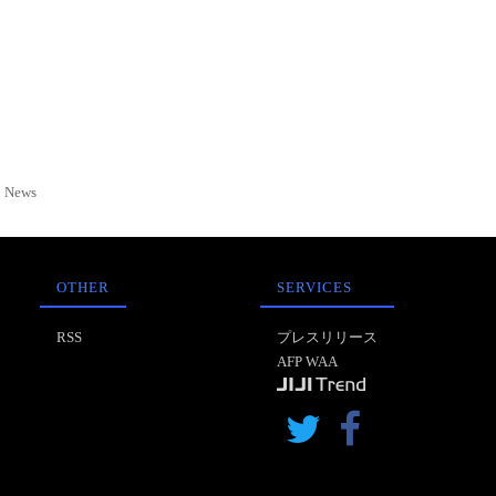
News
OTHER
SERVICES
RSS
プレスリリース
AFP WAA