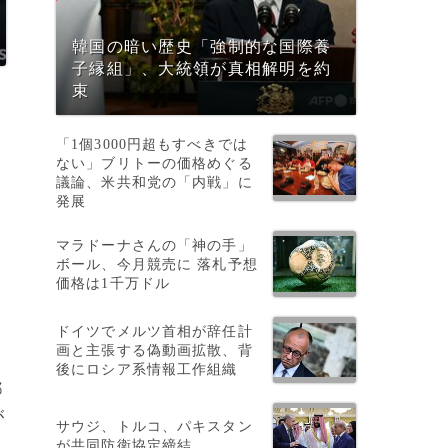
韓国の暗い歴史「強制的な国際養
子縁組」、大統領が真相解明を約
束
「1個3000円超もすべきでは
ない」ブリトーの価格めぐる
議論、米共和党の「内戦」に
発展
マラドーナさんの「神の手」
イ
ボール、今月競売に 落札予想
価格は1千万ドル
ドイツでメルツ首相が辞任計
画と主張する偽動画拡散、背
後にロシア系情報工作組織
都
が
サウジ、トルコ、パキスタン
が共同防衛協定締結