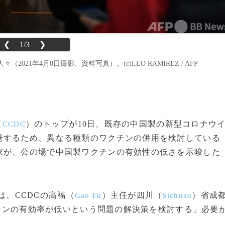
❮
1/3
❯
1年4月8日撮影、資料写真）。(c)LEO RAMIREZ / AFP
（
）のトップが10日、既存の中国製の新型コロナウ
CCDC
善するため、異なる種類のワクチンの併用を検討している
家が、公の場で中国製ワクチンの有効性の低さを示唆した
は、CCDCの高福（
）主任が四川（
）省成
Gao Fu
Sichuan
チンの有効率が低いという問題の解決策を検討する」必要