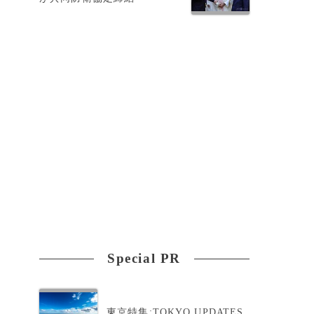
ワ
Special PR
効
東京特集:TOKYO UPDATES