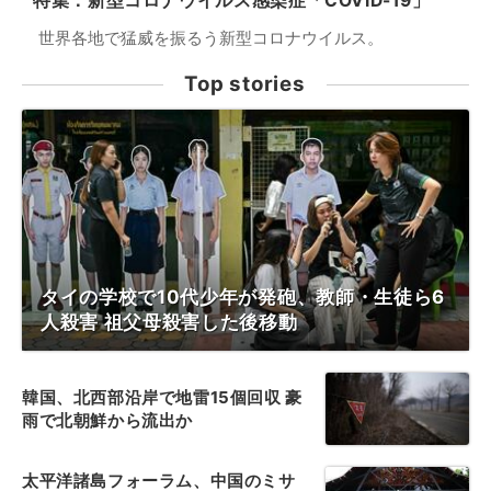
特集：新型コロナウイルス感染症「COVID-19」
世界各地で猛威を振るう新型コロナウイルス。
Top stories
タイの学校で10代少年が発砲、教師・生徒ら6
人殺害 祖父母殺害した後移動
韓国、北西部沿岸で地雷15個回収 豪
雨で北朝鮮から流出か
太平洋諸島フォーラム、中国のミサ