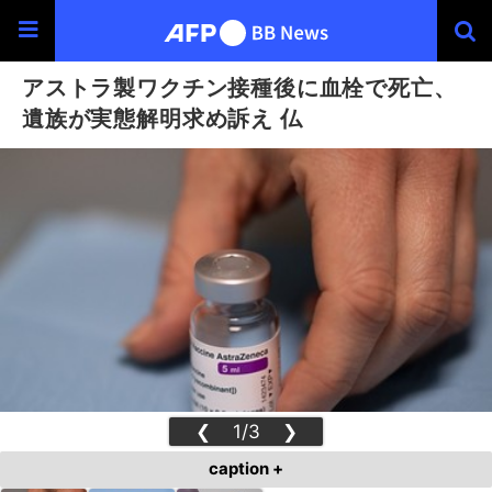
アストラ製ワクチン接種後に血栓で死亡、
遺族が実態解明求め訴え 仏
❮
1/3
❯
caption +