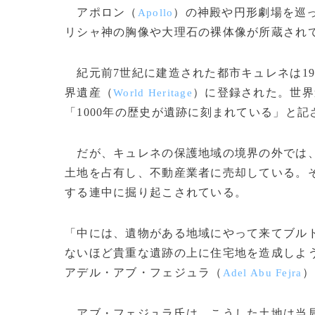
アポロン（
）の神殿や円形劇場を巡
Apollo
リシャ神の胸像や大理石の裸体像が所蔵され
紀元前7世紀に建造された都市キュレネは19
界遺産（
）に登録された。世界
World Heritage
「1000年の歴史が遺跡に刻まれている」と記
だが、キュレネの保護地域の境界の外では
土地を占有し、不動産業者に売却している。
する連中に掘り起こされている。
「中には、遺物がある地域にやって来てブル
ないほど貴重な遺跡の上に住宅地を造成しよ
アデル・アブ・フェジュラ（
）
Adel Abu Fejra
アブ・フェジュラ氏は、こうした土地は当局