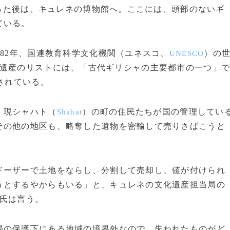
った後は、キュレネの博物館へ。ここには、頭部のないギ
ている。
82年、国連教育科学文化機関（ユネスコ、
）の
UNESCO
遺産のリストには、「古代ギリシャの主要都市の一つ」
されている。
、現シャハト（
）の町の住民たちが国の管理してい
Shahat
その他の地区も、略奪した遺物を密輸して売りさばこうと
ドーザーで土地をならし、分割して売却し、値が付けられ
うとするやからもいる」と、キュレネの文化遺産担当局の
氏は言う。
の保護下にある地域の境界外なので、失われたものがど