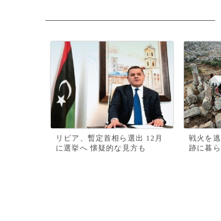
リビア、暫定首相ら選出 12月
戦火を逃
に選挙へ 懐疑的な見方も
跡に暮ら