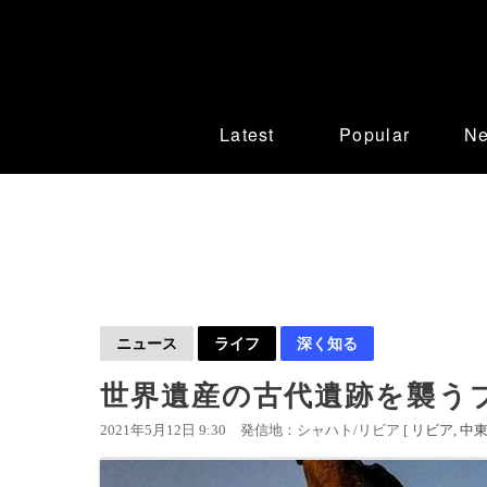
Latest
Popular
N
ニュース
ライフ
深く知る
世界遺産の古代遺跡を襲う
2021年5月12日 9:30
発信地：シャハト/リビア [
リビア
中