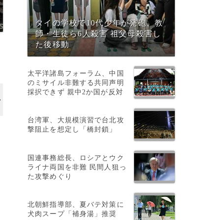
タイの学校で10代少年が発砲、教
師・生徒ら6人殺害 祖父母殺害し
た後移動
太平洋諸島フォーラム、中国
のミサイル非難する共同声明
採択できず 親中2か国が反対
台湾軍、大規模演習で台北攻
撃阻止を想定し「橋封鎖」
国連事務総長、ロシアとウク
ライナ両国を非難 民間人狙っ
た攻撃めぐり
北朝鮮指導部、夏バテ対策に
犬肉スープ「補身湯」推奨