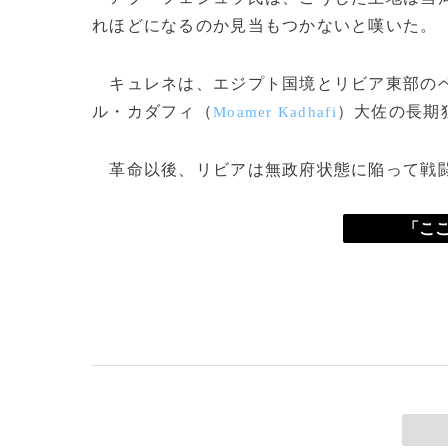
れほどになるのか見当もつかないと嘆いた。
キュレネは、エジプト国境とリビア東部の
ル・カダフィ（
）大佐の長期
Moamer Kadhafi
革命以後、リビアは無政府状態に陥って戦闘
「ここ