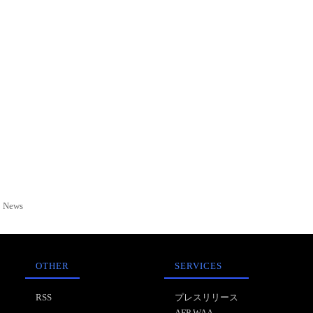
News
OTHER
SERVICES
RSS
プレスリリース
AFP WAA