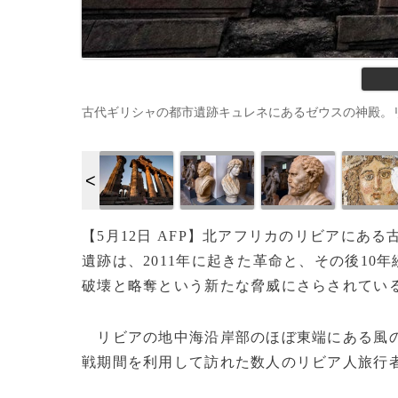
古代ギリシャの都市遺跡キュレネにあるゼウスの神殿。リビア東部で（
【5月12日 AFP】北アフリカのリビアにあ
遺跡は、2011年に起きた革命と、その後1
破壊と略奪という新たな脅威にさらされてい
リビアの地中海沿岸部のほぼ東端にある風
戦期間を利用して訪れた数人のリビア人旅行