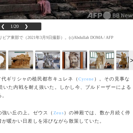
❮
1/20
❯
2021年3月9日撮影）。(c)Abdullah DOMA / AFP
る古代ギリシャの植民都市キュレネ（
）。その見事な
Cyrene
0年続いた内戦を耐え抜いた。しかし今、ブルドーザーによる
る。
の強い丘の上。ゼウス（
）の神殿では、数か月続く停
Zeus
者が暖かい日差しを浴びながら散策していた。