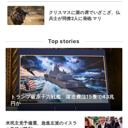
クリスマスに酒の席でいざこざ、仏
兵士が同僚2人に発砲 マリ
Top stories
トランプ級原子力戦艦、建造費は15隻で43兆
円か
米民主党予備選、急進左派のイスラ