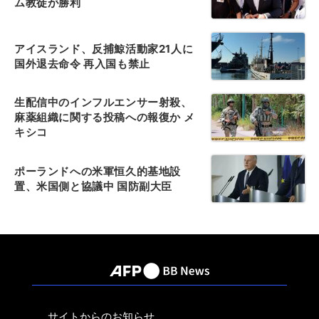
ム教徒が勝利
アイスランド、反捕鯨活動家21人に
国外退去命令 再入国も禁止
生配信中のインフルエンサー射殺、
麻薬組織に関する投稿への報復か メ
キシコ
ポーランドへの米軍恒久的基地設
置、米国側と協議中 国防副大臣
サイトからのお知らせ