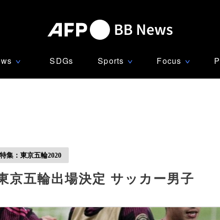
ews
SDGs
Sports
Focus
P
∨
∨
∨
特集：東京五輪2020
東京五輪出場決定 サッカー男子