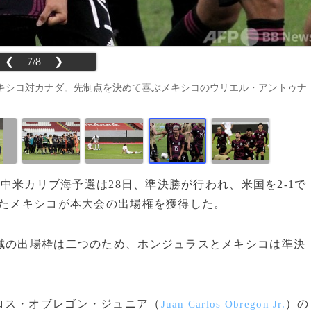
❮
7/8
❯
キシコ対カナダ。先制点を決めて喜ぶメキシコのウリエル・アントゥナ
中米カリブ海予選は28日、準決勝が行われ、米国を2-1で
したメキシコが本大会の出場権を獲得した。
域の出場枠は二つのため、ホンジュラスとメキシコは準決
ロス・オブレゴン・ジュニア（
）の
Juan Carlos Obregon Jr.