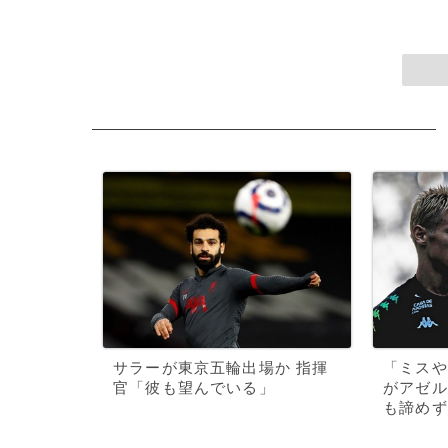
サラーが東京五輪出場か 指揮
「ミスや
官「彼も望んでいる」
がアゼル
も諦めず