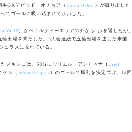
相手GKデビッド・オチョア（
）が蹴り出した
David Ochoa
たってゴールに吸い込まれて加点した。
）がペナルティーエリアの外から1点を返したが
on Yueill
五輪出場を果たした。3大会連続で五輪出場を逃した米国
ジュラスに敗れている。
たメキシコは、58分にウリエル・アントゥナ（
Uriel
スケス（
）のゴールで勝利を決定づけ、12回
Johan Vasquez