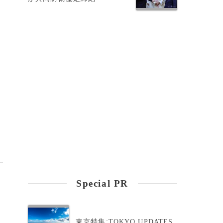
、
Special PR
東京特集:TOKYO UPDATES