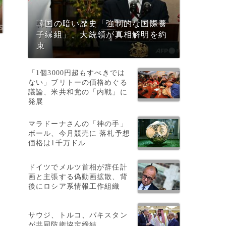
韓国の暗い歴史「強制的な国際養
子縁組」、大統領が真相解明を約
束
「1個3000円超もすべきでは
ない」ブリトーの価格めぐる
議論、米共和党の「内戦」に
発展
マラドーナさんの「神の手」
ボール、今月競売に 落札予想
価格は1千万ドル
ドイツでメルツ首相が辞任計
画と主張する偽動画拡散、背
後にロシア系情報工作組織
サウジ、トルコ、パキスタン
が共同防衛協定締結