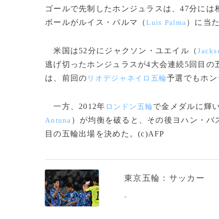
ゴールで先制したホンジュラスは、47分には
ボールがルイス・パルマ（
）に当
Luis Palma
米国は52分にジャクソン・ユエイル（
Jacks
逃げ切ったホンジュラスが4大会連続5回目の
は、前回の
予選でもホン
リオデジャネイロ五輪
一方、2012年
で金メダルに輝い
ロンドン五輪
）が均衡を破ると、その後ヨハン・バ
Antuna
目の五輪出場を決めた。(c)AFP
東京五輪：サッカー
。