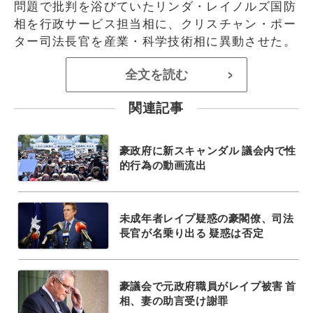
問題で批判を浴びていたリンダ・レイノルズ国防
相を行政サービス担当相に、クリスチャン・ポー
ター司法長官を産業・科学技術相に異動させた。
全文を読む
>
関連記事
豪政府に新スキャンダル 議会内で性
的行為の動画流出
未成年者レイプ疑惑の豪閣僚、司法
長官が名乗り出る 疑惑は否定
豪議会で元政府職員がレイプ被害 首
相、妻の助言受け謝罪