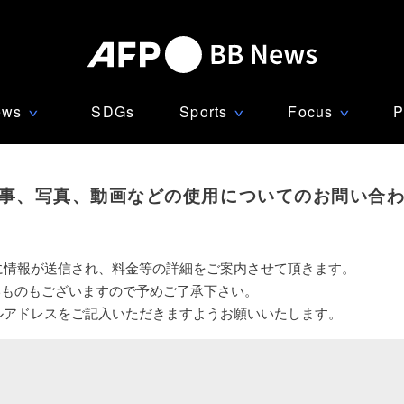
ews
SDGs
Sports
Focus
P
∨
∨
∨
事、写真、動画などの使用についてのお問い合
に情報が送信され、料金等の詳細をご案内させて頂きます。
いものもございますので予めご了承下さい。
ルアドレスをご記入いただきますようお願いいたします。