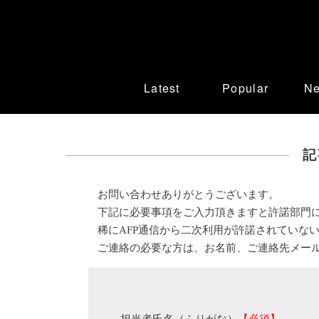
Latest
Popular
N
記
お問い合わせありがとうございます。
下記に必要事項をご入力頂きますと許諾部門
稀にAFP通信から二次利用が許諾されていな
ご連絡の必要な方は、お名前、ご連絡先メー