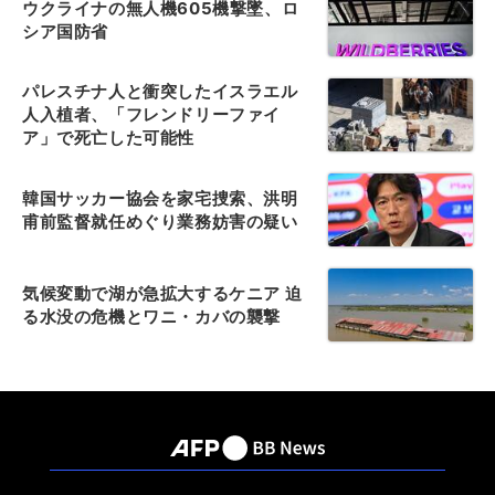
ウクライナの無人機605機撃墜、ロ
シア国防省
パレスチナ人と衝突したイスラエル
人入植者、「フレンドリーファイ
ア」で死亡した可能性
韓国サッカー協会を家宅捜索、洪明
甫前監督就任めぐり業務妨害の疑い
気候変動で湖が急拡大するケニア 迫
る水没の危機とワニ・カバの襲撃