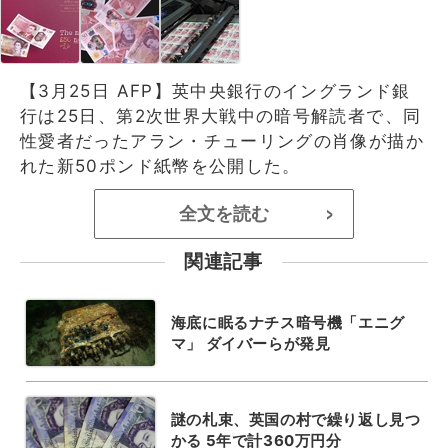
【3月25日 AFP】英中央銀行のイングランド銀
行は25日、第2次世界大戦中の暗号解読者で、同
性愛者だったアラン・チューリングの肖像が描か
れた新50ポンド紙幣を公開した。
全文を読む
>
関連記事
海底に眠るナチス暗号機「エニグ
マ」 ダイバーらが発見
謎の札束、英国の村で繰り返し見つ
かる 5年で計360万円分