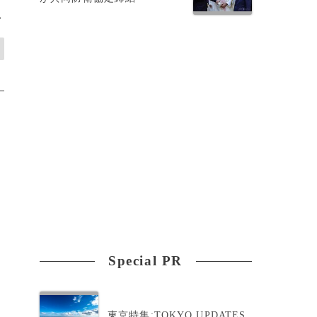
>
Special PR
東京特集:TOKYO UPDATES