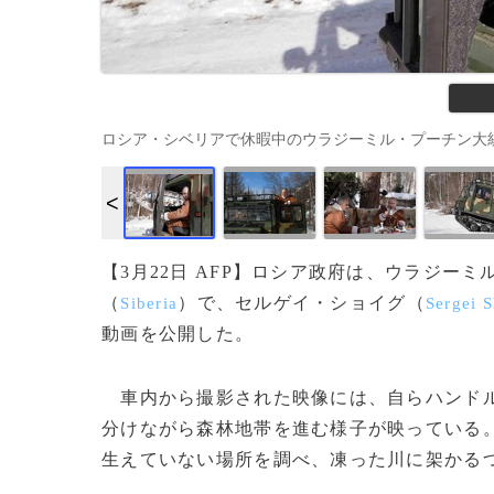
ロシア・シベリアで休暇中のウラジーミル・プーチン大統領（2021年3
【3月22日 AFP】ロシア政府は、ウラジー
（
）で、セルゲイ・ショイグ（
Siberia
Sergei 
動画を公開した。
車内から撮影された映像には、自らハンドル
分けながら森林地帯を進む様子が映っている
生えていない場所を調べ、凍った川に架かるつり