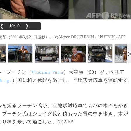
❮
10/10
❯
月21日撮影）。(c)Alexey DRUZHININ / SPUTNIK / AFP
ミル・プーチン（
）大統領（68）がシベリア
Vladimir Putin
）国防相と休暇を過ごし、全地形対応車を運転する
Shoigu
を握るプーチン氏が、全地形対応車でカバの木々をかき
。プーチン氏はショイグ氏と積もった雪の中を歩き、木が
橋を歩いて過ごした。(c)AFP