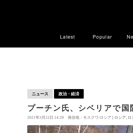
Latest
Popular
N
ニュース
政治・経済
プーチン氏、シベリアで国
2021年3月22日 14:29
発信地：モスクワ/ロシア [
ロシア
ロ