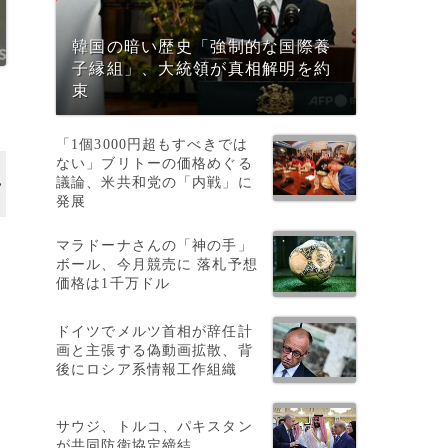
韓国の暗い歴史「強制的な国際養
子縁組」、大統領が真相解明を約
束
「1個3000円超もすべきでは
ない」ブリトーの価格めぐる
議論、米共和党の「内戦」に
発展
マラドーナさんの「神の手」
ボール、今月競売に 落札予想
価格は1千万ドル
ドイツでメルツ首相が辞任計
画と主張する偽動画拡散、背
後にロシア系情報工作組織
サウジ、トルコ、パキスタン
が共同防衛協定締結