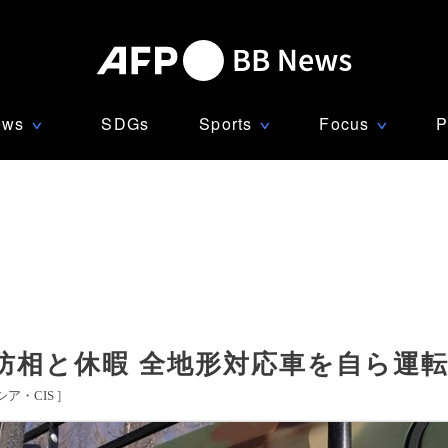
ews
SDGs
Sports
Focus
P
∨
∨
∨
防相と休暇 全地形対応車を自ら運
シア・CIS
]