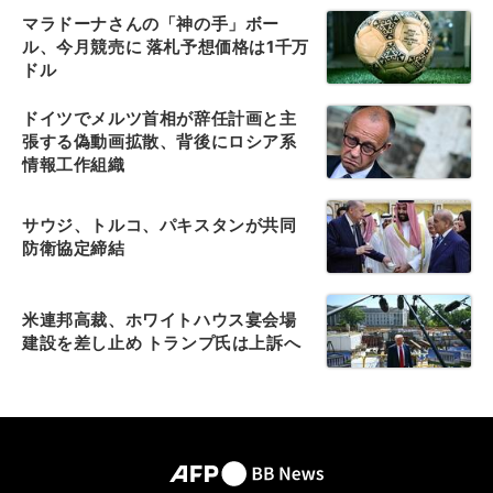
マラドーナさんの「神の手」ボー
ル、今月競売に 落札予想価格は1千万
ドル
ドイツでメルツ首相が辞任計画と主
張する偽動画拡散、背後にロシア系
情報工作組織
サウジ、トルコ、パキスタンが共同
防衛協定締結
米連邦高裁、ホワイトハウス宴会場
建設を差し止め トランプ氏は上訴へ