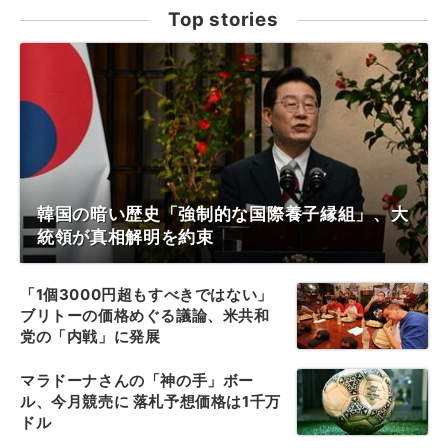
Top stories
韓国の暗い歴史「強制的な国際養子縁組」、大
統領が真相解明を約束
「1個3000円超もすべきではない」
ブリトーの価格めぐる議論、米共和
党の「内戦」に発展
マラドーナさんの「神の手」ボー
ル、今月競売に 落札予想価格は1千万
ドル