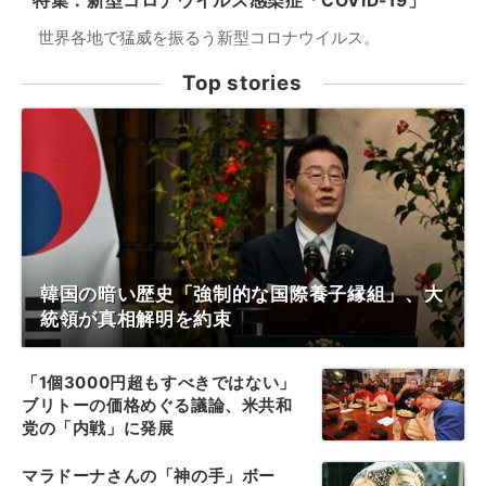
特集：新型コロナウイルス感染症「COVID-19」
世界各地で猛威を振るう新型コロナウイルス。
Top stories
韓国の暗い歴史「強制的な国際養子縁組」、大
統領が真相解明を約束
「1個3000円超もすべきではない」
ブリトーの価格めぐる議論、米共和
党の「内戦」に発展
マラドーナさんの「神の手」ボー