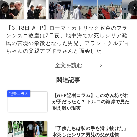
【3月8日 AFP】ローマ・カトリック教会のフラ
ンシスコ教皇は7日夜、地中海で水死しシリア難
民の苦境の象徴となった男児、アラン・クルディ
ちゃんの父親アブドラさんと面会した。
全文を読む
>
関連記事
【AFP記者コラム】この赤ん坊がわ
が子だったら？ トルコの海岸で見た
耐え難い現実
「子供たちは私の手を滑り抜けた」
水死したシリア男児の父が述懐