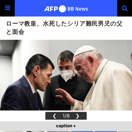
ローマ教皇、水死したシリア難民男児の父
と面会
❮
1/8
❯
caption +