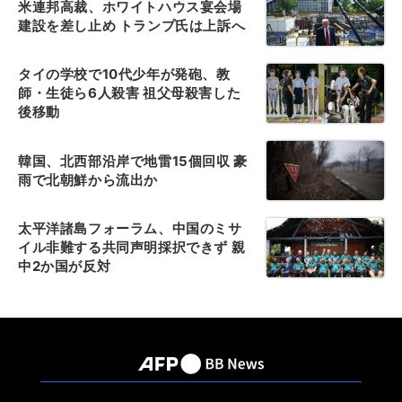
米連邦高裁、ホワイトハウス宴会場
建設を差し止め トランプ氏は上訴へ
タイの学校で10代少年が発砲、教
師・生徒ら6人殺害 祖父母殺害した
後移動
韓国、北西部沿岸で地雷15個回収 豪
雨で北朝鮮から流出か
太平洋諸島フォーラム、中国のミサ
イル非難する共同声明採択できず 親
中2か国が反対