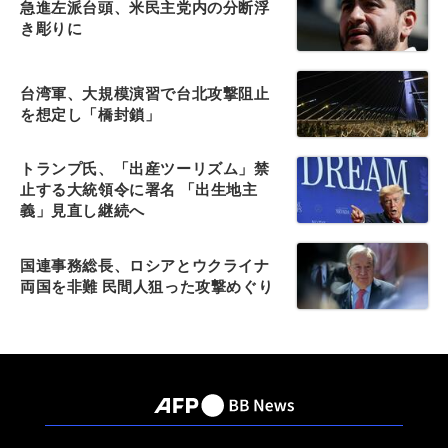
急進左派台頭、米民主党内の分断浮
き彫りに
台湾軍、大規模演習で台北攻撃阻止
を想定し「橋封鎖」
トランプ氏、「出産ツーリズム」禁
止する大統領令に署名 「出生地主
義」見直し継続へ
国連事務総長、ロシアとウクライナ
両国を非難 民間人狙った攻撃めぐり