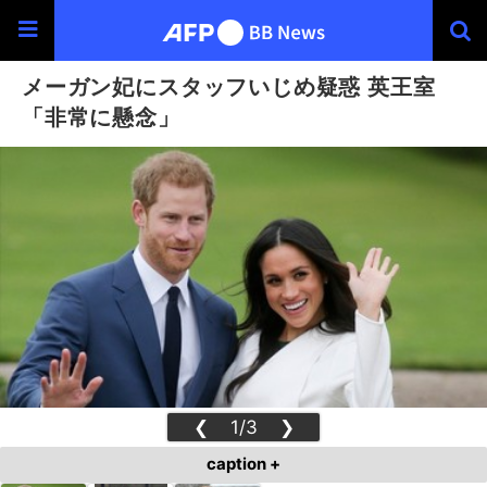
メーガン妃にスタッフいじめ疑惑 英王室
「非常に懸念」
❮
1/3
❯
caption +