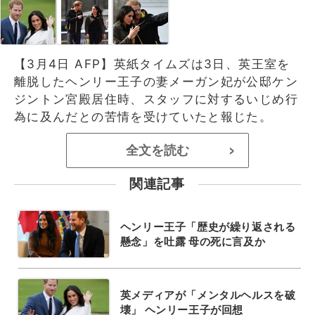
【3月4日 AFP】英紙タイムズは3日、英王室を
離脱したヘンリー王子の妻メーガン妃が公邸ケン
ジントン宮殿居住時、スタッフに対するいじめ行
為に及んだとの苦情を受けていたと報じた。
全文を読む
>
関連記事
ヘンリー王子「歴史が繰り返される
懸念」を吐露 母の死に言及か
英メディアが「メンタルヘルスを破
壊」 ヘンリー王子が回想