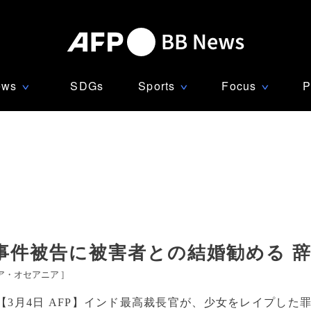
ews
SDGs
Sports
Focus
P
∨
∨
∨
事件被告に被害者との結婚勧める 
ア・オセアニア
]
【3月4日 AFP】インド最高裁長官が、少女をレイプした