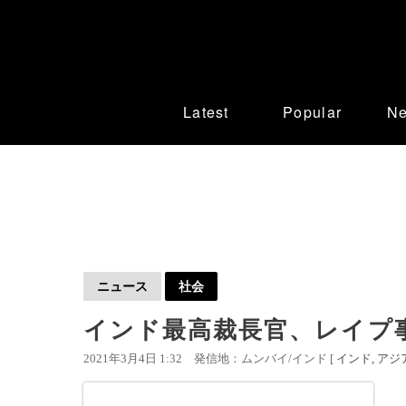
Latest
Popular
N
ニュース
社会
インド最高裁長官、レイプ
2021年3月4日 1:32
発信地：ムンバイ/インド [
インド
アジ