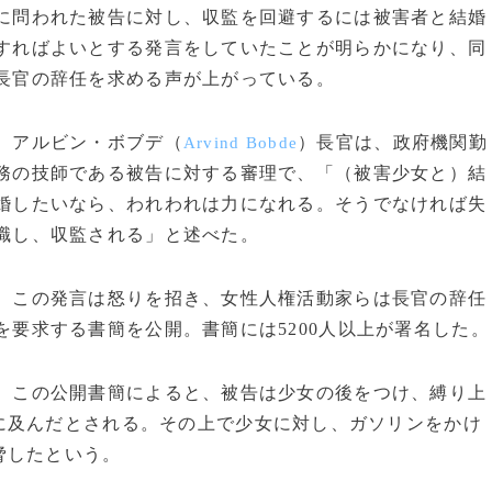
に問われた被告に対し、収監を回避するには被害者と結婚
すればよいとする発言をしていたことが明らかになり、同
長官の辞任を求める声が上がっている。
アルビン・ボブデ（
）長官は、政府機関勤
Arvind Bobde
務の技師である被告に対する審理で、「（被害少女と）結
婚したいなら、われわれは力になれる。そうでなければ失
職し、収監される」と述べた。
この発言は怒りを招き、女性人権活動家らは長官の辞任
を要求する書簡を公開。書簡には5200人以上が署名した。
この公開書簡によると、被告は少女の後をつけ、縛り上
に及んだとされる。その上で少女に対し、ガソリンをかけ
脅したという。