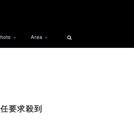
hoto
Area
∨
∨
辞任要求殺到
罪