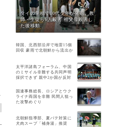
タイの学校で10代少年が発砲、教
師・生徒ら6人殺害 祖父母殺害し
た後移動
韓国、北西部沿岸で地雷15個
回収 豪雨で北朝鮮から流出か
太平洋諸島フォーラム、中国
のミサイル非難する共同声明
採択できず 親中2か国が反対
国連事務総長、ロシアとウク
>
ライナ両国を非難 民間人狙っ
た攻撃めぐり
北朝鮮指導部、夏バテ対策に
犬肉スープ「補身湯」推奨