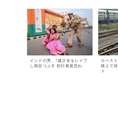
インドの男、7歳少女をレイプ
カースト
し両目つぶす 犯行発覚恐れ
路上で排
ド