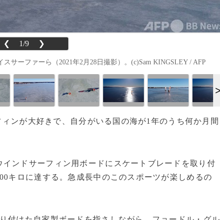
❮
1/9
❯
ーら（2021年2月28日撮影）。(c)Sam KINGSLEY / AFP
ーフィンが大好きで、自分がいる国の海が1年のうち何か月間
インドサーフィン用ボードにスケートブレードを取り付
00キロに達する。急成長中のこのスポーツが楽しめるの
り付けた自家製ボードを指さしながら、フョードル・グ