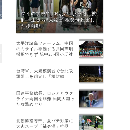
タイの学校で10代少年が発砲、教
師・生徒ら6人殺害 祖父母殺害し
た後移動
太平洋諸島フォーラム、中国
のミサイル非難する共同声明
採択できず 親中2か国が反対
台湾軍、大規模演習で台北攻
撃阻止を想定し「橋封鎖」
国連事務総長、ロシアとウク
ライナ両国を非難 民間人狙っ
た攻撃めぐり
北朝鮮指導部、夏バテ対策に
犬肉スープ「補身湯」推奨
ル