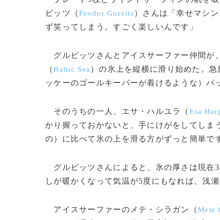
ビッツ（
）さんは「幸せマシン
Feodor Gurvits
ず笑ってしまう。すごく楽しいんです」
グルビッツさんとアイスサーファー仲間が
（
）の氷上を縦横に滑り始めた。急
Baltic Sea
ッケーのゴールキーパーが着けるような）パ
そのうちの一人、エサ・ハルユラ（
Esa Har
かり握っておかないと、手にけがをしてしま
の）に比べて氷の上を滑る方がずっと簡単で
グルビッツさんによると、氷の厚さは現在3
しが暖かくなって気温が5度にもなれば、浅
アイスサーファーのメテ・シラガン（
Mete 