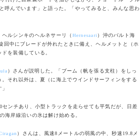
と呼んでいます」と語った。「やってみると、みんな思わ
、ヘルシンキのヘルネサーリ（
）沖のバルト海
Hernesaari
旋回中にブレードが外れたときに備え、ヘルメットと（ホ
ッドを装備している。
）さんが説明した。「ブーム（帆を張る支柱）をしっ
jula
う。それ以外は、夏（に海上でウインドサーフィンをする
す」
0センチあり、小型トラックを走らせても平気だが、日差
瀬の海岸線沿いの氷は解け始める。
）さんは、風速8メートルの弱風の中、秒速19.8メ
Ciragan