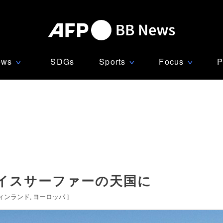
ews
SDGs
Sports
Focus
P
∨
∨
∨
イスサーファーの天国に
ィンランド
ヨーロッパ
]