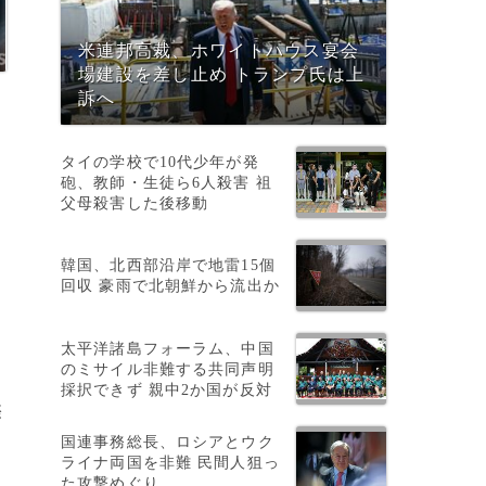
米連邦高裁、ホワイトハウス宴会
場建設を差し止め トランプ氏は上
訴へ
。
タイの学校で10代少年が発
砲、教師・生徒ら6人殺害 祖
父母殺害した後移動
韓国、北西部沿岸で地雷15個
回収 豪雨で北朝鮮から流出か
マ
太平洋諸島フォーラム、中国
のミサイル非難する共同声明
採択できず 親中2か国が反対
際
国連事務総長、ロシアとウク
ネ
ライナ両国を非難 民間人狙っ
た攻撃めぐり