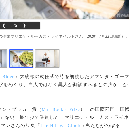
❮
5/6
❯
作家マリエケ・ルーカス・ライネベルトさん（2020年7月22日撮影）
）大統領の就任式で詩を朗読したアマンダ・ゴー
e Biden
翻訳をめぐり、白人ではなく黒人が翻訳すべきとの声が上が
マン・ブッカー賞（
）」の国際部門「国
Man Booker Prize
」を史上最年少で受賞した、マリエケ・ルーカス・ライ
ーマンさんの詩集「
（私たちがのぼる
The Hill We Climb