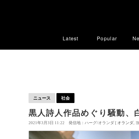
Latest
Popular
N
ニュース
社会
黒人詩人作品めぐり騒動、
2021年3月3日 11:22
発信地：ハーグ/オランダ [
オランダ