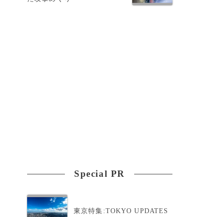
メ
Special PR
東京特集:TOKYO UPDATES