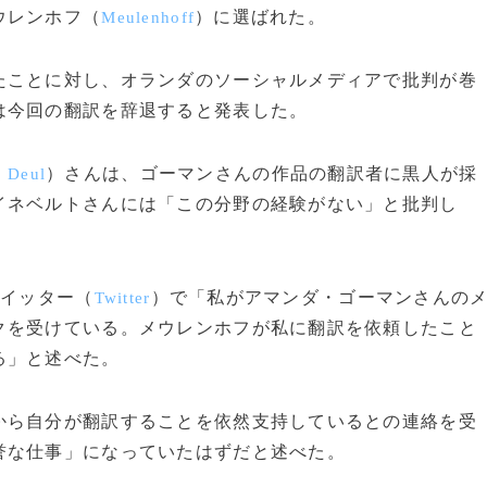
ウレンホフ（
）に選ばれた。
Meulenhoff
ことに対し、オランダのソーシャルメディアで批判が巻
は今回の翻訳を辞退すると発表した。
）さんは、ゴーマンさんの作品の翻訳者に黒人が採
e Deul
イネベルトさんには「この分野の経験がない」と批判し
ツイッター（
）で「私がアマンダ・ゴーマンさんの
Twitter
クを受けている。メウレンホフが私に翻訳を依頼したこと
る」と述べた。
ら自分が翻訳することを依然支持しているとの連絡を受
誉な仕事」になっていたはずだと述べた。