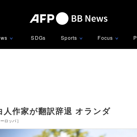
ews
SDGs
Sports
Focus
P
∨
∨
∨
白人作家が翻訳辞退 オランダ
ヨーロッパ
]