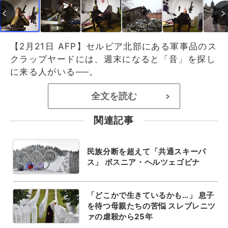
【2月21日 AFP】セルビア北部にある軍事品のス
クラップヤードには、週末になると「音」を探し
に来る人がいる──。
全文を読む
>
関連記事
民族分断を超えて「共通スキーパ
ス」 ボスニア・ヘルツェゴビナ
「どこかで生きているかも…」 息子
を待つ母親たちの苦悩 スレブレニツ
ァの虐殺から25年