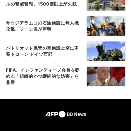
ルの警戒警報、1500便以上が欠航
サウジアラムコの石油施設に無人機
攻撃、フーシ派が声明
パトリオット保管の軍施設上空に不
審ドローン ドイツ西部
FIFA、インファンティーノ会長を貶
める「組織的かつ継続的な妨害」を
非難