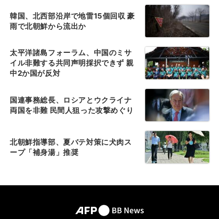
韓国、北西部沿岸で地雷15個回収 豪
雨で北朝鮮から流出か
太平洋諸島フォーラム、中国のミサ
イル非難する共同声明採択できず 親
中2か国が反対
国連事務総長、ロシアとウクライナ
両国を非難 民間人狙った攻撃めぐり
北朝鮮指導部、夏バテ対策に犬肉ス
ープ「補身湯」推奨