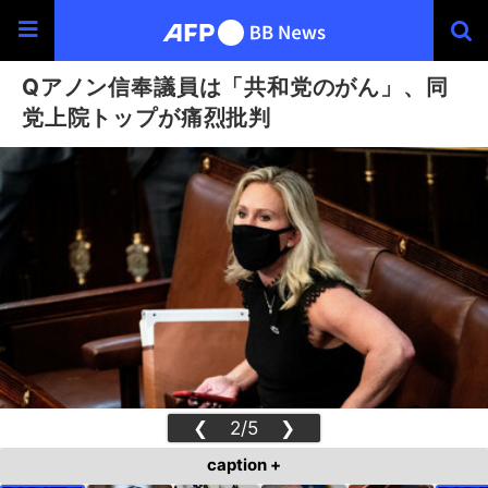
Qアノン信奉議員は「共和党のがん」、同
党上院トップが痛烈批判
❮
2/5
❯
caption +