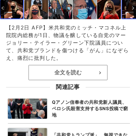
【2月2日 AFP】米共和党のミッチ・マコネル上
院院内総務が1日、物議を醸している自党のマー
ジョリー・テイラー・グリーン下院議員につい
て、共和党ブランドを傷つける「がん」になぞら
え、痛烈に批判した。
全文を読む
>
関連記事
Qアノン信奉者の共和党新人議員、
ペロシ氏殺害支持するSNS投稿で窮
地
「共和党トランプ派」、無視できな