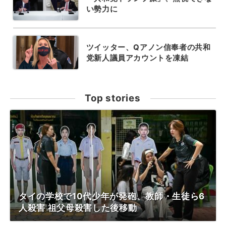
い勢力に
ツイッター、Qアノン信奉者の共和
党新人議員アカウントを凍結
Top stories
タイの学校で10代少年が発砲、教師・生徒ら6
人殺害 祖父母殺害した後移動