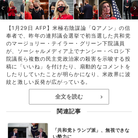
【1月29日 AFP】米極右陰謀論「Qアノン」の信
奉者で、昨年の連邦議会選挙で初当選した共和党
のマージョリー・テイラー・グリーン下院議員
が、ソーシャルメディア上でナンシー・ペロシ下
院議長ら複数の民主党政治家の殺害を示唆する投
稿に「いいね」を付けたり、扇動的なコメントを
したりしていたことが明らかになり、米政界に波
紋と激しい反発が広がっている。
全文を読む
>
関連記事
「共和党トランプ派」、無視できな
い勢力に