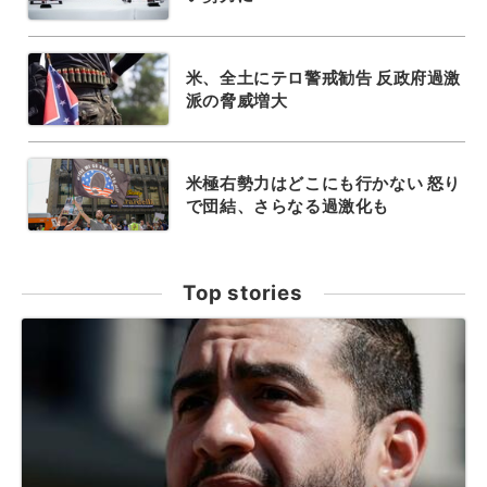
米、全土にテロ警戒勧告 反政府過激
派の脅威増大
米極右勢力はどこにも行かない 怒り
で団結、さらなる過激化も
Top stories