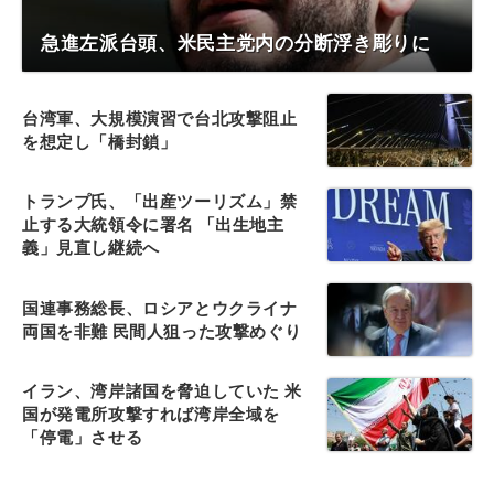
急進左派台頭、米民主党内の分断浮き彫りに
台湾軍、大規模演習で台北攻撃阻止
を想定し「橋封鎖」
トランプ氏、「出産ツーリズム」禁
止する大統領令に署名 「出生地主
義」見直し継続へ
国連事務総長、ロシアとウクライナ
両国を非難 民間人狙った攻撃めぐり
イラン、湾岸諸国を脅迫していた 米
国が発電所攻撃すれば湾岸全域を
「停電」させる