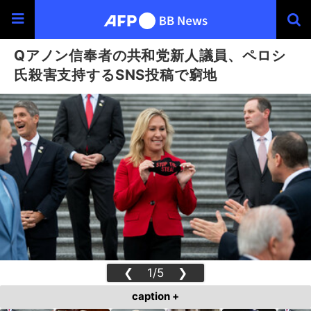
Qアノン信奉者の共和党新人議員、ペロシ
氏殺害支持するSNS投稿で窮地
❮
1/5
❯
caption +