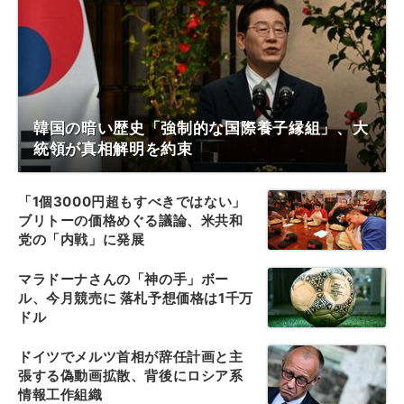
韓国の暗い歴史「強制的な国際養子縁組」、大
統領が真相解明を約束
「1個3000円超もすべきではない」
ブリトーの価格めぐる議論、米共和
党の「内戦」に発展
マラドーナさんの「神の手」ボー
ル、今月競売に 落札予想価格は1千万
ドル
ドイツでメルツ首相が辞任計画と主
張する偽動画拡散、背後にロシア系
情報工作組織