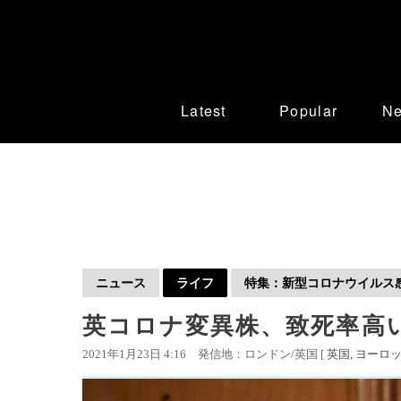
Latest
Popular
N
ニュース
ライフ
特集：新型コロナウイルス感染
英コロナ変異株、致死率高
2021年1月23日 4:16
発信地：ロンドン/英国 [
英国
ヨーロ