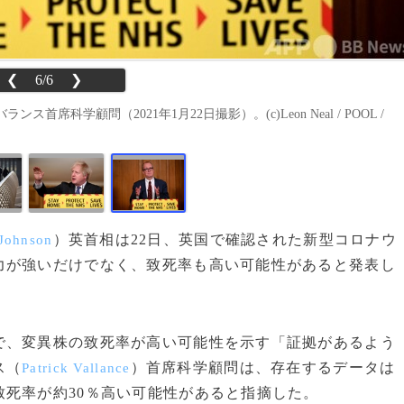
❮
6/6
❯
学顧問（2021年1月22日撮影）。(c)Leon Neal / POOL /
）英首相は22日、英国で確認された新型コロナウ
 Johnson
力が強いだけでなく、致死率も高い可能性があると発表し
、変異株の致死率が高い可能性を示す「証拠があるよう
ス（
）首席科学顧問は、存在するデータは
Patrick Vallance
死率が約30％高い可能性があると指摘した。