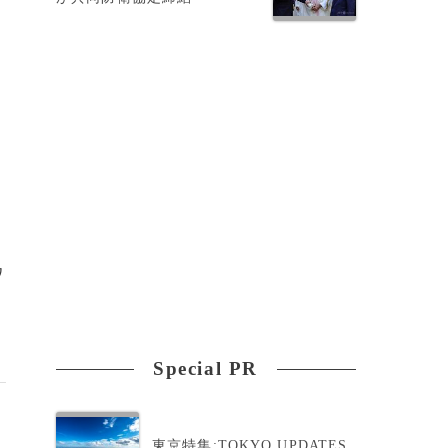
ワ
Special PR
東京特集:TOKYO UPDATES