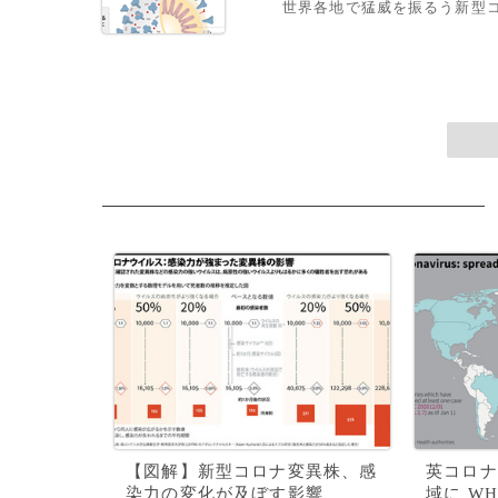
世界各地で猛威を振るう新型
【図解】新型コロナ変異株、感
英コロナ
染力の変化が及ぼす影響
域に WH