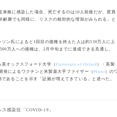
が従来株に感染した場合、死亡するのは10人前後だが、変異
違う年齢層でも同様に、リスクの相対的な増加がみられる」と
ソン氏によると1回目の接種を終えた人は約530万人に上
500万人への接種は、2月中旬までに達成できる見通し。
る英オックスフォード大学（
）・英製
University of Oxford
開発によるワクチンと米製薬大手ファイザー（
）の
Pfizer
効であることを示す「証拠が増えてきている」と述べた。
感染症「COVID-19」