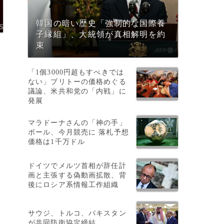
韓国の暗い歴史「強制的な国際養
子縁組」、大統領が真相解明を約
束
「1個3000円超もすべきでは
ない」ブリトーの価格めぐる
議論、米共和党の「内戦」に
発展
マラドーナさんの「神の手」
ボール、今月競売に 落札予想
価格は1千万ドル
ドイツでメルツ首相が辞任計
画と主張する偽動画拡散、背
後にロシア系情報工作組織
サウジ、トルコ、パキスタン
が共同防衛協定締結