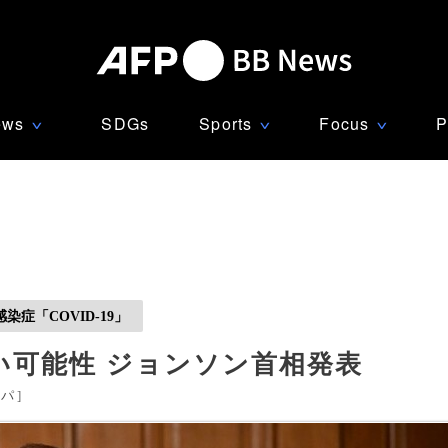
ews
SDGs
Sports
Focus
P
∨
∨
∨
症「COVID-19」
い可能性 ジョンソン首相発表
ッパ
]