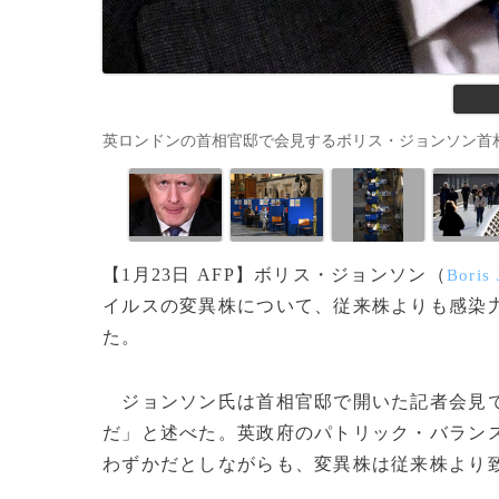
英ロンドンの首相官邸で会見するボリス・ジョンソン首相（2021年1月
【1月23日 AFP】ボリス・ジョンソン（
Boris
イルスの変異株について、従来株よりも感染
た。
ジョンソン氏は首相官邸で開いた記者会見で
だ」と述べた。英政府のパトリック・バラン
わずかだとしながらも、変異株は従来株より致