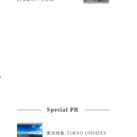
ワ
Special PR
東京特集:TOKYO UPDATES