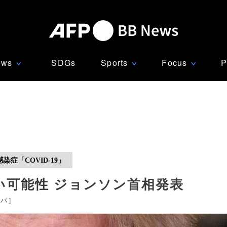
ews
SDGs
Sports
Focus
P
∨
∨
∨
症「COVID-19」
い可能性 ジョンソン首相発表
ッパ
]