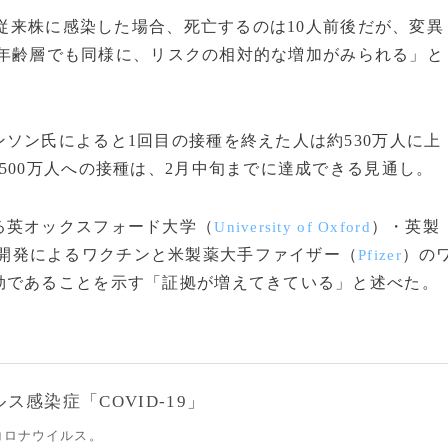
が従来株に感染した場合、死亡するのは10人前後だが、変異
違う年齢層でも同様に、リスクの相対的な増加がみられる」と
ソン氏によると1回目の接種を終えた人は約530万人に上
500万人への接種は、2月中旬までに達成できる見通し。
る英オックスフォード大学（
）・英製
University of Oxford
開発によるワクチンと米製薬大手ファイザー（
）の
Pfizer
効であることを示す「証拠が増えてきている」と述べた。
感染症「COVID-19」
コロナウイルス。