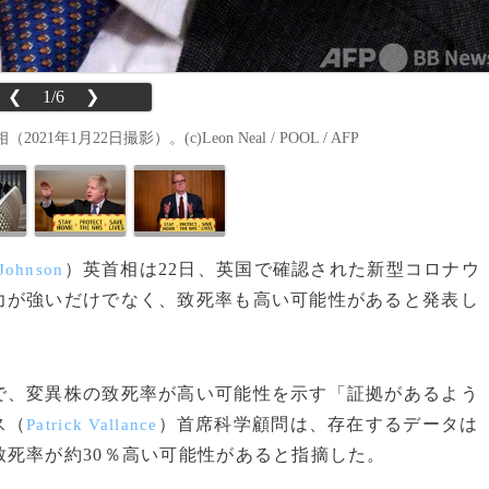
❮
1/6
❯
22日撮影）。(c)Leon Neal / POOL / AFP
）英首相は22日、英国で確認された新型コロナウ
 Johnson
力が強いだけでなく、致死率も高い可能性があると発表し
、変異株の致死率が高い可能性を示す「証拠があるよう
ス（
）首席科学顧問は、存在するデータは
Patrick Vallance
死率が約30％高い可能性があると指摘した。