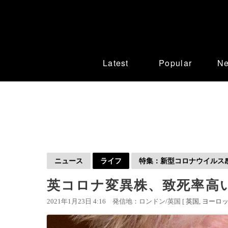
Latest
Popular
N
ニュース
ライフ
特集：新型コロナウイルス感染
英コロナ変異株、致死率高
2021年1月23日 4:16
発信地：ロンドン/英国 [
英国
ヨーロ