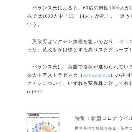
バランス氏によると、60歳の男性1000人
株では1000人中「13、14人」が死亡。「
いう。
英政府はワクチン接種を急いでおり、ジョン
った。英政府が目標とする高リスクグループ1
バランス氏は、英国で接種が進められてい
薬大手アストラゼネカ（
）の共同
AstraZeneca
クチンについて、いずれも変異株に対して有
(c)AFP
特集：新型コロナウイルス
世界各地で猛威を振るう新型