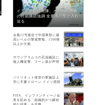
イラン革命防衛隊、ホルムズ海峡
の封鎖継続強調 全要求の受け入れ
迫る
台風13号接近で中国東部に最
高レベルの警戒警報、1500便
以上が欠航
サウジアラムコの石油施設に
無人機攻撃、フーシ派が声明
パトリオット保管の軍施設上
空に不審ドローン ドイツ西部
FIFA、インファンティーノ会
長を貶める「組織的かつ継続
的な妨害」を非難