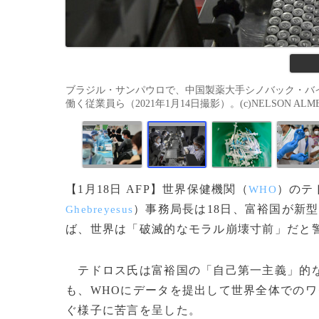
ブラジル・サンパウロで、中国製薬大手シノバック・バイオ
働く従業員ら（2021年1月14日撮影）。(c)NELSON ALMEID
【1月18日 AFP】世界保健機関（
）のテ
WHO
）事務局長は18日、富裕国が新
Ghebreyesus
ば、世界は「破滅的なモラル崩壊寸前」だと
テドロス氏は富裕国の「自己第一主義」的な
も、WHOにデータを提出して世界全体での
ぐ様子に苦言を呈した。