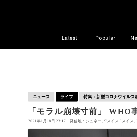
Latest
Popular
N
ニュース
ライフ
特集：新型コロナウイルス感染
「モラル崩壊寸前」 WHO
2021年1月18日 23:17
発信地：ジュネーブ/スイス [
スイス