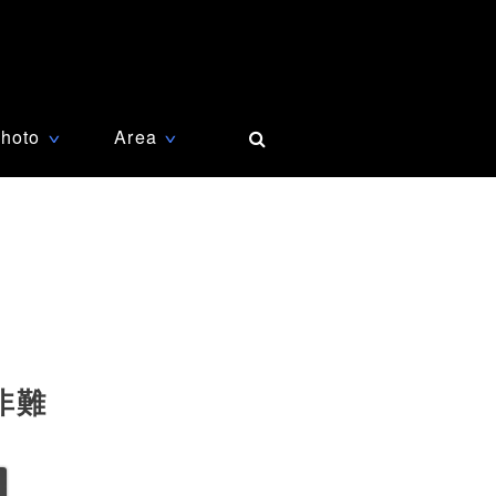
hoto
Area
∨
∨
非難