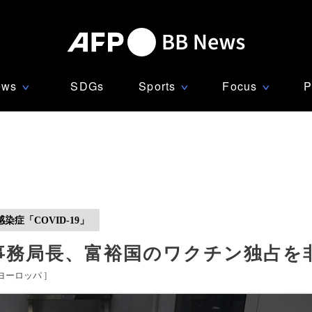
ews
SDGs
Sports
Focus
P
∨
∨
∨
症「COVID-19」
事務局長、富裕国のワクチン独占を
ヨーロッパ
]