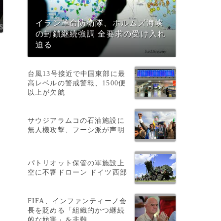
イラン革命防衛隊、ホルムズ海峡
の封鎖継続強調 全要求の受け入れ
迫る
台風13号接近で中国東部に最
高レベルの警戒警報、1500便
以上が欠航
サウジアラムコの石油施設に
無人機攻撃、フーシ派が声明
ら
パトリオット保管の軍施設上
空に不審ドローン ドイツ西部
FIFA、インファンティーノ会
長を貶める「組織的かつ継続
的な妨害」を非難