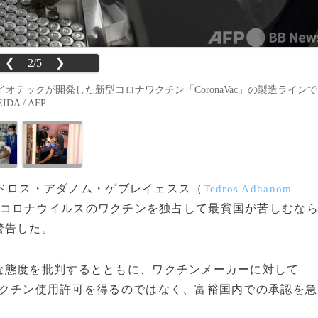
❮
2/5
❯
テックが開発した新型コロナワクチン「CoronaVac」の製造ラインで
A / AFP
ドロス・アダノム・ゲブレイェスス（
Tedros Adhanom
型コロナウイルスのワクチンを独占して最貧国が苦しむな
警告した。
態度を批判するとともに、ワクチンメーカーに対して
ワクチン使用許可を得るのではなく、富裕国内での承認を急