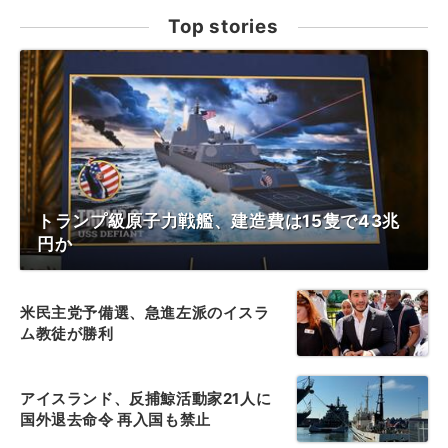
Top stories
トランプ級原子力戦艦、建造費は15隻で43兆
円か
米民主党予備選、急進左派のイスラ
ム教徒が勝利
アイスランド、反捕鯨活動家21人に
国外退去命令 再入国も禁止