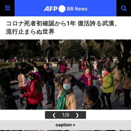
コロナ死者初確認から1年 復活誇る武漢、
流行止まらぬ世界
❮
1/9
❯
caption +