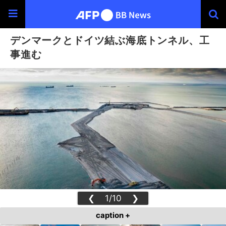
デンマークとドイツ結ぶ海底トンネル、工
事進む
❮
1/10
❯
caption +