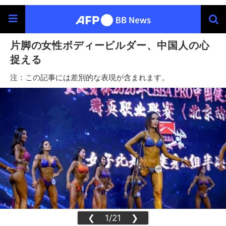
片脚の女性ボディービルダー、中国人の心
捉える
注：この記事には差別的な表現が含まれます。
❮
1/21
❯