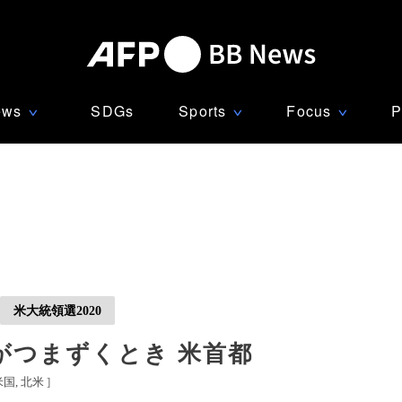
ews
SDGs
Sports
Focus
P
∨
∨
∨
米大統領選2020
がつまずくとき 米首都
米国
北米
]