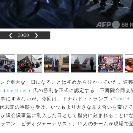
❮
30/30
❯
ントンで重大な一日になることは初めから分かっていた。連
ン（
）氏の勝利を正式に認定する上下両院合同会
Joe Biden
行事にすぎないが、今回は、ドナルド・トランプ（
Donald
代未聞の事態を受け、いつもより大きな意味合いを帯びて
らが議会議事堂に乱入した日として歴史に刻まれることに
メラマン、ビデオジャーナリスト、17人のチームが現場で