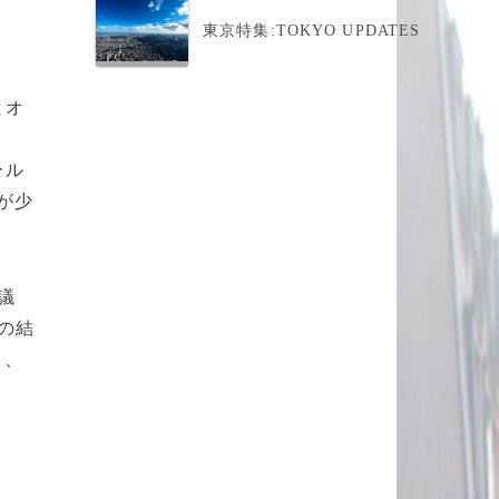
東京特集:TOKYO UPDATES
とオ
。
ール
が少
議
の結
し、