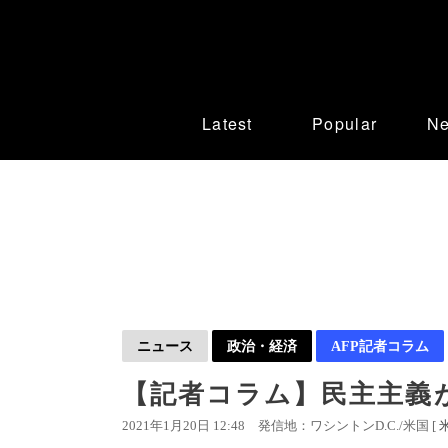
Latest
Popular
N
ニュース
政治・経済
AFP記者コラム
【記者コラム】民主主義
2021年1月20日 12:48
発信地：ワシントンD.C./米国 [