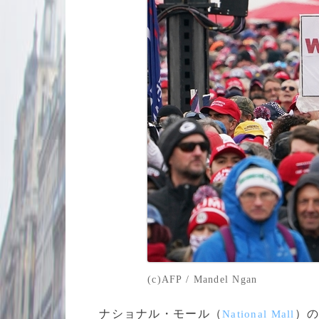
(c)AFP / Mandel Ngan
ナショナル・モール（
）
National Mall