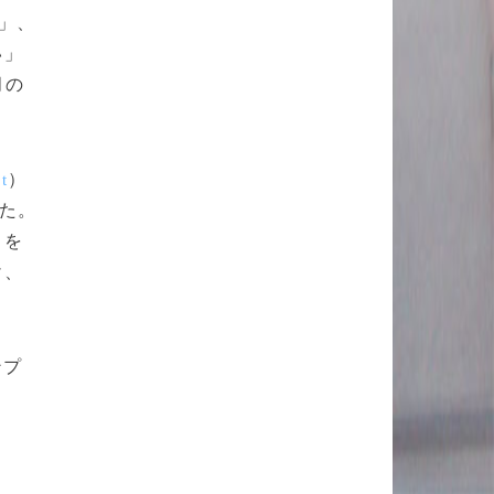
」、
い」
月の
）
t
た。
クを
け、
ンプ