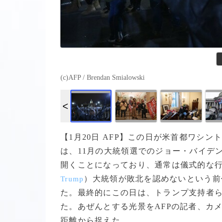
(c)AFP / Brendan Smialowski
【1月20日 AFP】この日が米首都ワシ
は、11月の大統領選でのジョー・バイデ
開くことになっており、通常は儀式的な
）大統領が敗北を認めないという前
Trump
た。最終的にこの日は、トランプ支持者
た。あぜんとする光景をAFPの記者、カ
距離から捉えた。