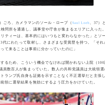
時）ごろ、カメラマンのソール・ローブ（
、37）
Saul Loeb
は検問所を通過し、議事堂や庁舎が集まるエリアに入った
ュリティーは、基本的にはいつもと変わらなかった」とソ
3代にわたって取材し、さまざまな受賞歴を持つ。「それ
やって来ることは事前に分かっていたのに」
るため、こういう機会でなければ開かれない上院（100
に議員数百人が集まっていた。数人の共和党議員は大統領選
、トランプ氏自身も証拠を示すことなく不正選挙だと主張
大統領に選挙結果を無効にするよう圧力をかけていた。