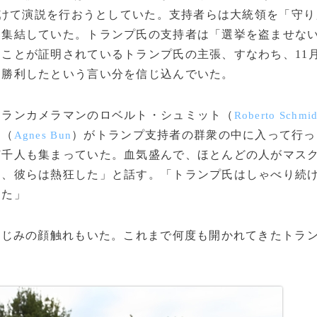
けて演説を行おうとしていた。支持者らは大統領を「守り
ら集結していた。トランプ氏の支持者は「選挙を盗ませな
ことが証明されているトランプ氏の主張、すなわち、11
て勝利したという言い分を信じ込んでいた。
ランカメラマンのロベルト・シュミット（
Roberto Schmid
ン（
）がトランプ支持者の群衆の中に入って行っ
Agnes Bun
何千人も集まっていた。血気盛んで、ほとんどの人がマス
と、彼らは熱狂した」と話す。「トランプ氏はしゃべり続
けた」
なじみの顔触れもいた。これまで何度も開かれてきたトラ
。