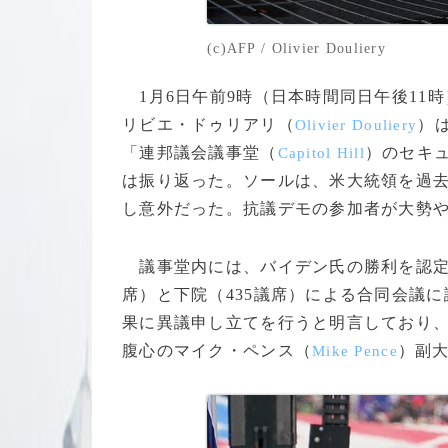
(c)AFP / Olivier Douliery
1月6日午前9時（日本時間同日午後11
リビエ・ドゥリアリ（
）
Olivier Douliery
「連邦議会議事堂（
）のセキ
Capitol Hill
は振り返った。ソールは、米大統領を過去
し意外だった。抗議デモの参加者が大勢
議事堂内には、バイデン氏の勝利を認定す
席）と下院（435議席）による合同会議
果に異議申し立てを行うと明言しており
腹心のマイク・ペンス（
）副
Mike Pence