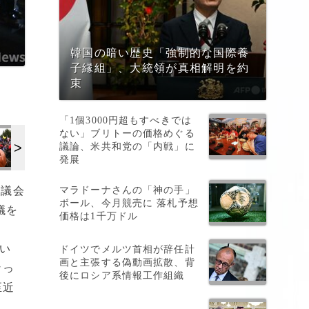
韓国の暗い歴史「強制的な国際養
子縁組」、大統領が真相解明を約
束
「1個3000円超もすべきでは
ない」ブリトーの価格めぐる
議論、米共和党の「内戦」に
発展
マラドーナさんの「神の手」
邦議会
ボール、今月競売に 落札予想
議を
価格は1千万ドル
い
ドイツでメルツ首相が辞任計
画と主張する偽動画拡散、背
なっ
後にロシア系情報工作組織
至近