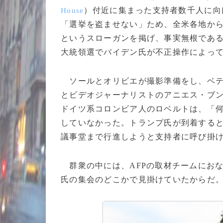
）付近に集まった支持者数千人に向
House
「選挙を盗ませない」ため、全米各地か
というスローガンを掲げ、事実無根である
大統領選でバイデン氏が不正操作によっ
ソールとオリビエが撮影準備をし、ベテ
とビデオジャーナリストのアニエス・ブ
ドイツ系コロンビア人のロベルトは、「
していなかった。トランプ氏が到着する
議事堂まで行進しようと支持者に呼び掛
群衆の中には、AFPの取材チームにお
氏の集会のどこかで見掛けていたからだ