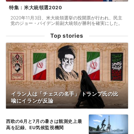
特集：米大統領選2020
2020年11月3日、米大統領選挙の投開票が行われ、民主
党のジョー・バイデン前副大統領が勝利を確実にした。
Top stories
イラン人は「チェスの名手」 トランプ氏の比
喩にイランが反論
西欧の6月と7月の暑さは観測史上最
高を記録、EU気候監視機関