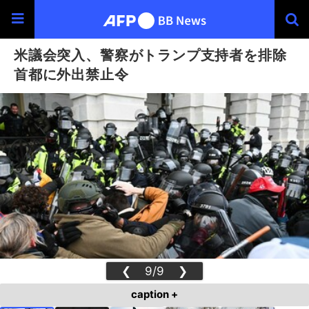
米議会突入、警察がトランプ支持者を排除
首都に外出禁止令
❮
9/9
❯
caption +