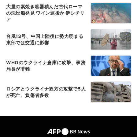
大量の素焼き容器積んだ古代ローマ
の沈没船発見 ワイン運搬か 伊シチリ
ア
台風13号、中国上陸後に勢力弱まる
東部では交通に影響
WHOのウクライナ倉庫に攻撃、事務
局長が非難
ロシアとウクライナ双方の攻撃で5人
が死亡、負傷者多数