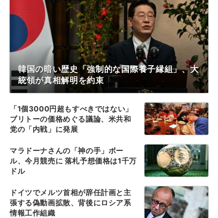
韓国の暗い歴史「強制的な国際養子縁組」、大
統領が真相解明を約束
「1個3000円超もすべきではない」
ブリトーの価格めぐる議論、米共和
党の「内戦」に発展
マラドーナさんの「神の手」ボー
ル、今月競売に 落札予想価格は1千万
ドル
ドイツでメルツ首相が辞任計画と主
張する偽動画拡散、背後にロシア系
情報工作組織