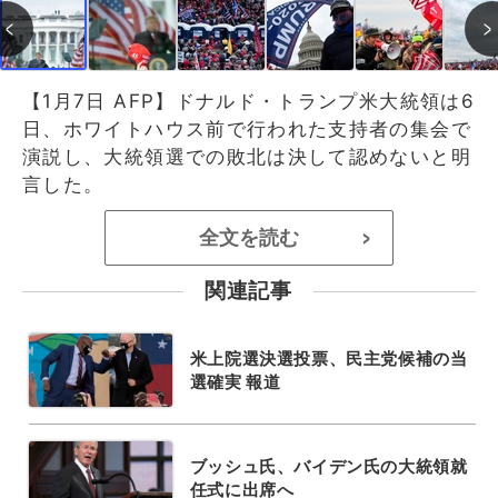
【1月7日 AFP】ドナルド・トランプ米大統領は6
日、ホワイトハウス前で行われた支持者の集会で
演説し、大統領選での敗北は決して認めないと明
言した。
全文を読む
>
関連記事
米上院選決選投票、民主党候補の当
選確実 報道
ブッシュ氏、バイデン氏の大統領就
任式に出席へ