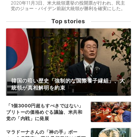
2020年11月3日、米大統領選挙の投開票が行われ、民主
党のジョー・バイデン前副大統領が勝利を確実にした。
Top stories
韓国の暗い歴史「強制的な国際養子縁組」、大
統領が真相解明を約束
「1個3000円超もすべきではない」
ブリトーの価格めぐる議論、米共和
党の「内戦」に発展
マラドーナさんの「神の手」ボー