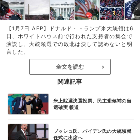
【1月7日 AFP】ドナルド・トランプ米大統領は6
日、ホワイトハウス前で行われた支持者の集会で
演説し、大統領選での敗北は決して認めないと明
言した。
全文を読む
>
関連記事
米上院選決選投票、民主党候補の当
選確実 報道
ブッシュ氏、バイデン氏の大統領就
任式に出席へ