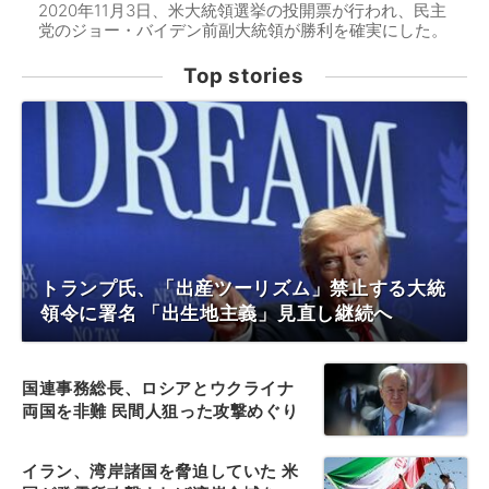
2020年11月3日、米大統領選挙の投開票が行われ、民主
党のジョー・バイデン前副大統領が勝利を確実にした。
Top stories
トランプ氏、「出産ツーリズム」禁止する大統
領令に署名 「出生地主義」見直し継続へ
国連事務総長、ロシアとウクライナ
両国を非難 民間人狙った攻撃めぐり
イラン、湾岸諸国を脅迫していた 米