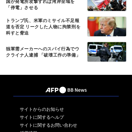
国が発電所攻撃すれば湾岸全域を
「停電」させる
トランプ氏、米軍のミサイル不足報
道を否定 リークした人物に拘禁刑を
科すと脅迫
独軍需メーカーへのスパイ行為でウ
クライナ人逮捕 「破壊工作の準備」
サイトからのお知らせ
サイトに関するヘルプ
サイトに関するお問い合わせ