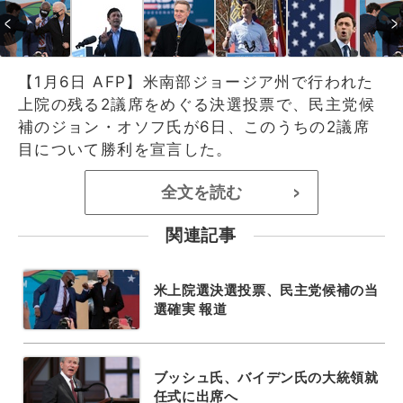
【1月6日 AFP】米南部ジョージア州で行われた
上院の残る2議席をめぐる決選投票で、民主党候
補のジョン・オソフ氏が6日、このうちの2議席
目について勝利を宣言した。
全文を読む
>
関連記事
米上院選決選投票、民主党候補の当
選確実 報道
ブッシュ氏、バイデン氏の大統領就
任式に出席へ