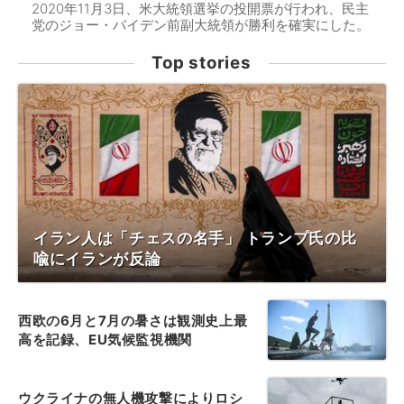
2020年11月3日、米大統領選挙の投開票が行われ、民主
党のジョー・バイデン前副大統領が勝利を確実にした。
Top stories
イラン人は「チェスの名手」 トランプ氏の比
喩にイランが反論
西欧の6月と7月の暑さは観測史上最
高を記録、EU気候監視機関
ウクライナの無人機攻撃によりロシ