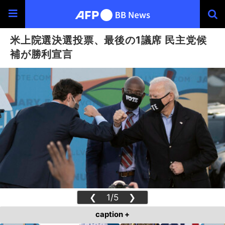
米上院選決選投票、最後の1議席 民主党候
補が勝利宣言
❮
1/5
❯
caption +