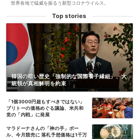
世界各地で猛威を振るう新型コロナウイルス。
Top stories
韓国の暗い歴史「強制的な国際養子縁組」、大
統領が真相解明を約束
「1個3000円超もすべきではない」
ブリトーの価格めぐる議論、米共和
党の「内戦」に発展
マラドーナさんの「神の手」ボー
ル、今月競売に 落札予想価格は1千万