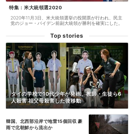
特集：米大統領選2020
2020年11月3日、米大統領選挙の投開票が行われ、民主
党のジョー・バイデン前副大統領が勝利を確実にした。
Top stories
タイの学校で10代少年が発砲、教師・生徒ら6
人殺害 祖父母殺害した後移動
韓国、北西部沿岸で地雷15個回収 豪
雨で北朝鮮から流出か