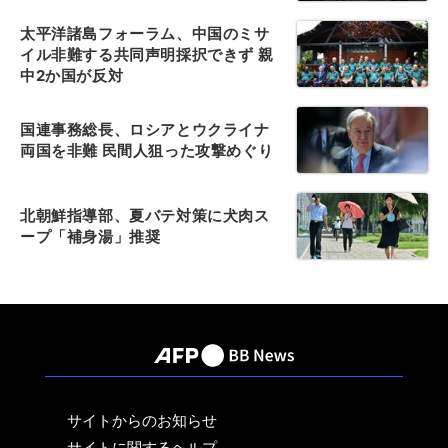
太平洋諸島フォーラム、中国のミサ
イル非難する共同声明採択できず 親
中2か国が反対
国連事務総長、ロシアとウクライナ
両国を非難 民間人狙った攻撃めぐり
北朝鮮指導部、夏バテ対策に犬肉ス
ープ「補身湯」推奨
サイトからのお知らせ
サイトに関するヘルプ