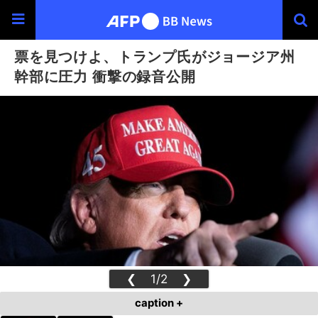
票を見つけよ、トランプ氏がジョージア州
幹部に圧力 衝撃の録音公開
❮
1/2
❯
caption +