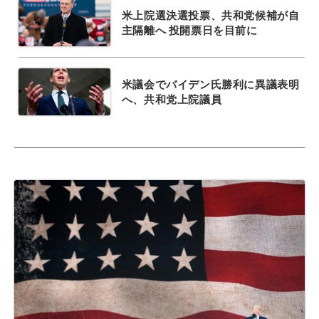
米上院選決選投票、共和党候補が自
主隔離へ 投開票日を目前に
米議会でバイデン氏勝利に異議表明
へ、共和党上院議員