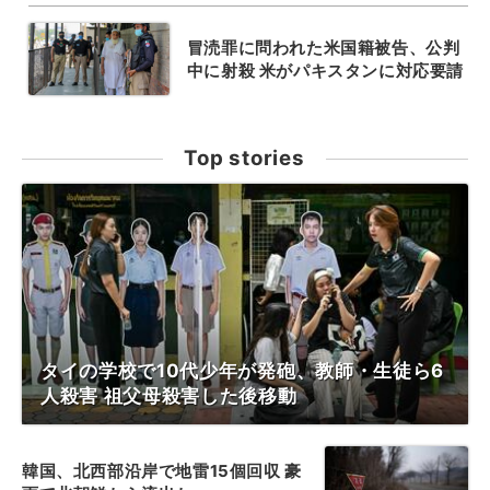
冒涜罪に問われた米国籍被告、公判
中に射殺 米がパキスタンに対応要請
Top stories
タイの学校で10代少年が発砲、教師・生徒ら6
人殺害 祖父母殺害した後移動
韓国、北西部沿岸で地雷15個回収 豪