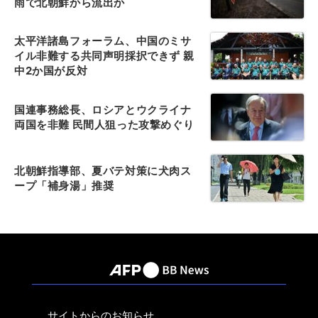
雨で北朝鮮から流出か
太平洋諸島フォーラム、中国のミサ
イル非難する共同声明採択できず 親
中2か国が反対
国連事務総長、ロシアとウクライナ
両国を非難 民間人狙った攻撃めぐり
北朝鮮指導部、夏バテ対策に犬肉ス
ープ「補身湯」推奨
サイトからのお知らせ