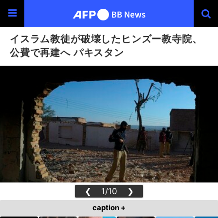
イスラム教徒が破壊したヒンズー教寺院、
公費で再建へ パキスタン
❮
1/10
❯
caption +