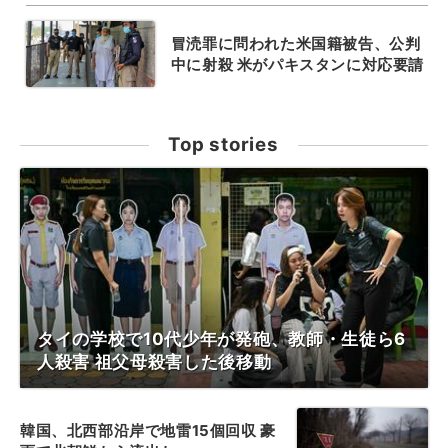
冒涜罪に問われた米国籍被告、公判
中に射殺 米がパキスタンに対応要請
Top stories
タイの学校で10代少年が発砲、教師・生徒ら6
人殺害 祖父母殺害した後移動
韓国、北西部沿岸で地雷15個回収 豪