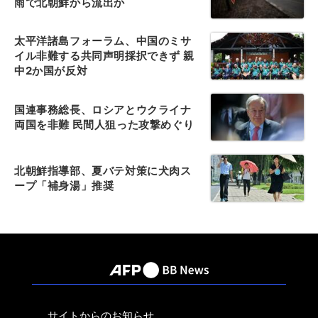
雨で北朝鮮から流出か
太平洋諸島フォーラム、中国のミサ
イル非難する共同声明採択できず 親
中2か国が反対
国連事務総長、ロシアとウクライナ
両国を非難 民間人狙った攻撃めぐり
北朝鮮指導部、夏バテ対策に犬肉ス
ープ「補身湯」推奨
サイトからのお知らせ